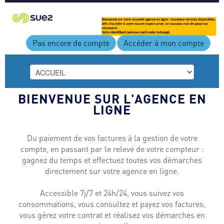
Cookies management panel
Pas encore de compte
Accéder à mon compte
BIENVENUE SUR L'AGENCE EN
LIGNE
ACCUEIL
PAIEMENT
CONTACT
Informations
EXPRESS
Obtenir plus
générales
Payer une
d'informations
facture
Du paiement de vos factures à la gestion de votre
compte, en passant par le relevé de votre compteur :
gagnez du temps et effectuez toutes vos démarches
directement sur votre agence en ligne.
Accessible 7j/7 et 24h/24, vous suivez vos
consommations, vous consultez et payez vos factures,
vous gérez votre contrat et réalisez vos démarches en